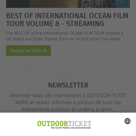
BEST OF INTERNATIONAL OCEAN FILM
TOUR VOLUME 8 - STREAMING
The BEST OF of the International OCEAN FILM TOUR Volume 8.
On board are three stories from on, in and under the water.
Toutes les infos
NEWSLETTER
Abonnez-vous dès maintenant à OUTDOOR-TICKET
NEWS et restez informés à propos de tous les
événements outdoor et cinéma à venir…
Adresse
@
e-
mail