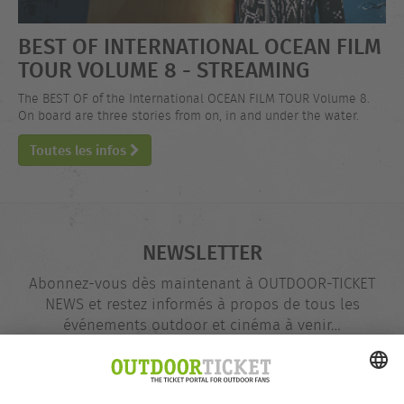
BEST OF INTERNATIONAL OCEAN FILM
TOUR VOLUME 8 - STREAMING
The BEST OF of the International OCEAN FILM TOUR Volume 8.
On board are three stories from on, in and under the water.
Toutes les infos
NEWSLETTER
Abonnez-vous dès maintenant à OUTDOOR-TICKET
NEWS et restez informés à propos de tous les
événements outdoor et cinéma à venir…
Adresse
@
e-
mail