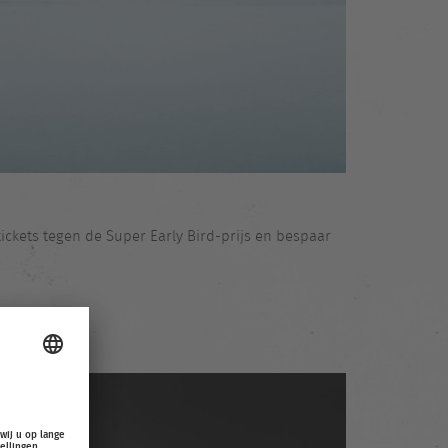
ckets tegen de Super Early Bird-prijs en bespaar