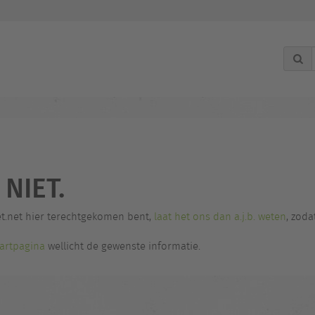
NIET.
et.net hier terechtgekomen bent,
laat het ons dan a.j.b. weten
, zoda
tartpagina
wellicht de gewenste informatie.