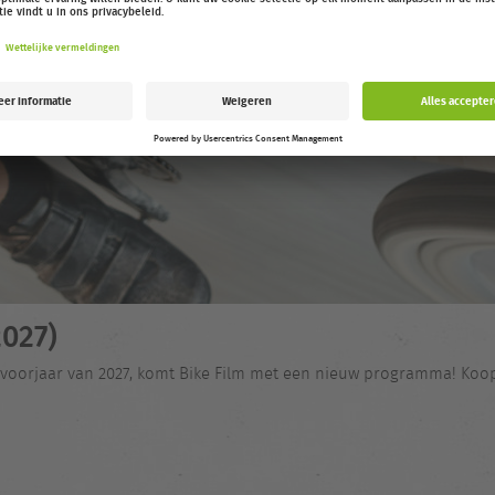
027)
 voorjaar van 2027, komt Bike Film met een nieuw programma! Koop n