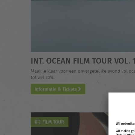
INT. OCEAN FILM TOUR VOL. 
Maak je klaar voor een onvergetelijke avond vol o
tot wel 30%.
Informatie & Tickets
FILM TOUR