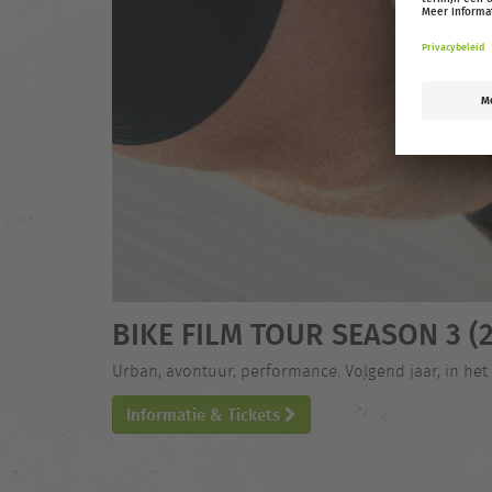
BIKE FILM TOUR SEASON 3 (2
Urban, avontuur, performance. Volgend jaar, in het
Informatie & Tickets