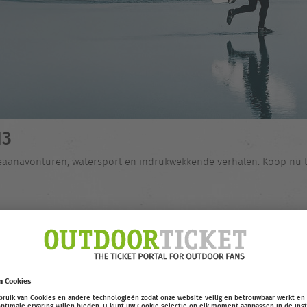
13
ceaanavonturen, watersport en indrukwekkende verhalen. Koop nu ti