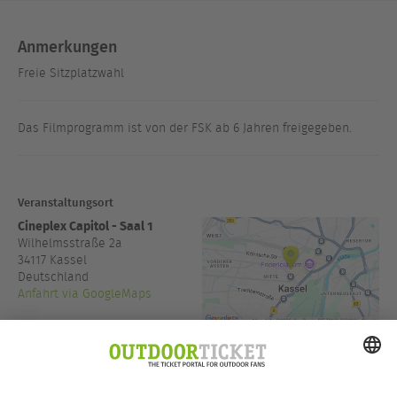
Anmerkungen
Freie Sitzplatzwahl
Das Filmprogramm ist von der FSK ab 6 Jahren freigegeben.
Veranstaltungsort
Cineplex Capitol - Saal 1
Wilhelmsstraße 2a
34117
Kassel
Deutschland
Anfahrt via GoogleMaps
www.cineplex.de/nordhessen
Einlass:
19:00