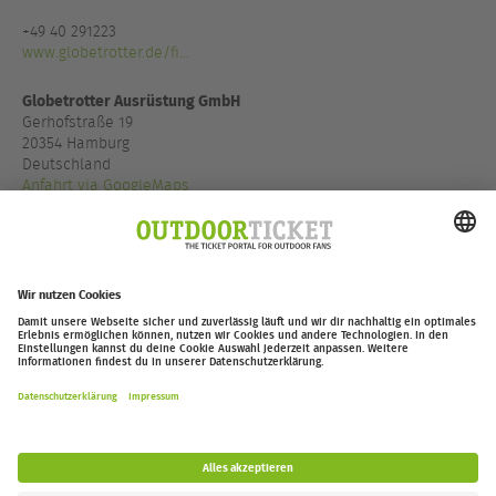
+49 40 291223
www.globetrotter.de/fi...
Globetrotter Ausrüstung GmbH
Gerhofstraße 19
20354 Hamburg
Deutschland
Anfahrt via GoogleMaps
+49 40 85500900
www.globetrotter.de/fi...
outdoor-ticket.net
– Ein Projekt von
Moving Adventures Medien
Widerruf erklären