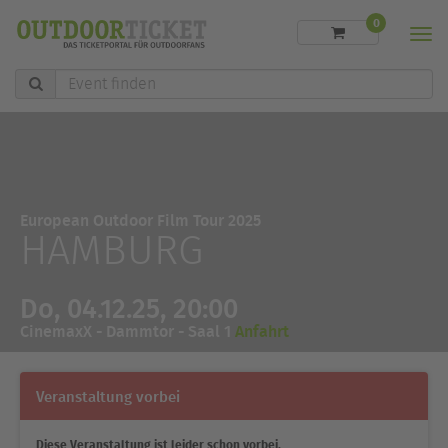
0
Men
Event
finden
European Outdoor Film Tour 2025
HAMBURG
Do, 04.12.25, 20:00
CinemaxX - Dammtor - Saal 1
Anfahrt
Veranstaltung vorbei
Diese Veranstaltung ist leider schon vorbei.