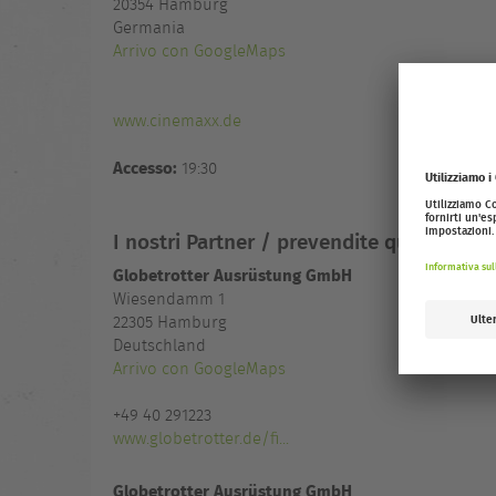
20354
Hamburg
Germania
Arrivo con GoogleMaps
www.cinemaxx.de
Accesso:
19:30
I nostri Partner / prevendite qui
Globetrotter Ausrüstung GmbH
Wiesendamm 1
22305 Hamburg
Deutschland
Arrivo con GoogleMaps
+49 40 291223
www.globetrotter.de/fi...
Globetrotter Ausrüstung GmbH