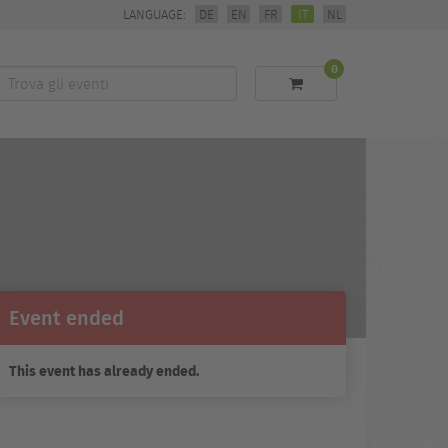
LANGUAGE:
DE
EN
FR
IT
NL
0
Trova
li
eventi
Event ended
This event has already ended.