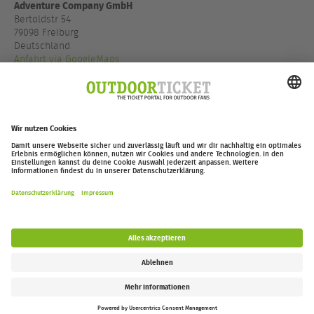
Adventure Company GmbH
Bertoldstr 54
79098 Freiburg
Deutschland
Anfahrt via GoogleMaps
+49 761 379 34
www.adco-fr.de
outdoor-ticket.net
Ticketing powered by
.
Widerruf erklären
FAQ
Jobs
Kontakt
Barrierefreiheitserklärung
Impressum / Datenschutz
Cookie-Einstellungen
Follow us: