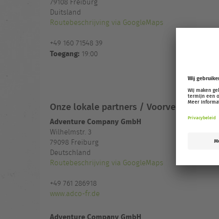
79108
Freiburg
Duitsland
Routebeschrijving via GoogleMaps
+49 160 71548 39
Toegang:
19:00
Onze lokale partners / Voorverkoopadr
Adventure Company GmbH
Wilhelmstr. 3
79098 Freiburg
Deutschland
Routebeschrijving via GoogleMaps
+49 761 286918
www.adco-fr.de
Adventure Company GmbH