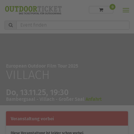
0
Men
Event
finden
European Outdoor Film Tour 2025
VILLACH
Do, 13.11.25, 19:30
Bambergsaal - Villach - Großer Saal
Anfahrt
Veranstaltung vorbei
Diese Veranstaltung ist leider schon vorbei.