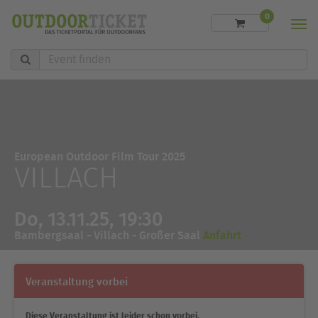
0
Men
Event
finden
European Outdoor Film Tour 2025
VILLACH
Do, 13.11.25, 19:30
Bambergsaal - Villach - Großer Saal
Anfahrt
Veranstaltung vorbei
Diese Veranstaltung ist leider schon vorbei.