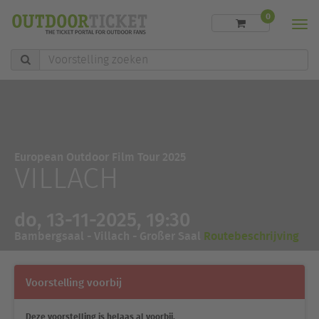
0
Men
Voorstelling
zoeken
European Outdoor Film Tour 2025
VILLACH
do, 13-11-2025, 19:30
Bambergsaal - Villach - Großer Saal
Routebeschrijving
Voorstelling voorbij
Deze voorstelling is helaas al voorbij.