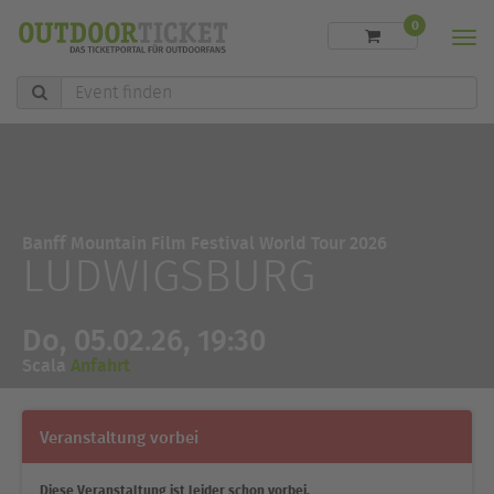
0
Men
Event
finden
Banff Mountain Film Festival World Tour 2026
LUDWIGSBURG
Do, 05.02.26, 19:30
Scala
Anfahrt
Veranstaltung vorbei
Diese Veranstaltung ist leider schon vorbei.