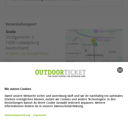
Veranstaltungsort
Scala
Stuttgarterstr. 2
71638
Ludwigsburg
Deutschland
Anfahrt via GoogleMaps
+49 7141 388 144
www.scala.live
Einlass:
19:00
outdoor-ticket.net
– Ein Projekt von
Moving Adventures Medien
Widerruf erklären