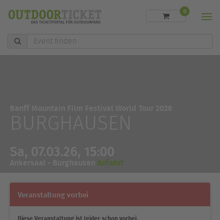
0
Men
Event
finden
Banff Mountain Film Festival World Tour 2026
BURGHAUSEN
Sa, 07.03.26, 15:00
Ankersaal - Burghausen
Anfahrt
Veranstaltung vorbei
Diese Veranstaltung ist leider schon vorbei.