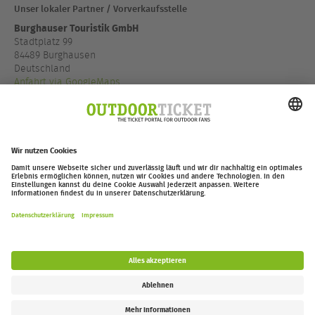
Unser lokaler Partner / Vorverkaufsstelle
Burghauser Touristik GmbH
Stadtplatz 99
84489 Burghausen
Deutschland
Anfahrt via GoogleMaps
+49 8677887 140
www.visit-burghausen.com
outdoor-ticket.net
– Ein Projekt von
Moving Adventures Medien
Widerruf erklären
FAQ
Jobs
Kontakt
Barrierefreiheitserklärung
Impressum / Datenschutz
Cookie-Einstellungen
Follow us: