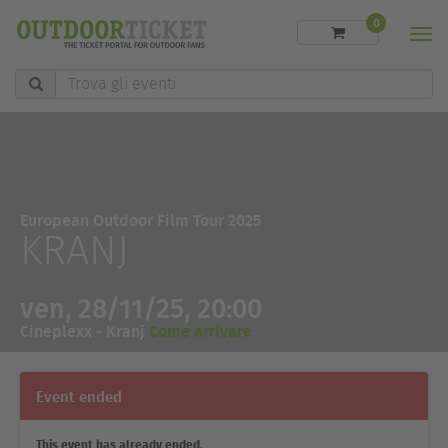
0
Men
Trova
gli
eventi
European Outdoor Film Tour 2025
KRANJ
ven, 28/11/25, 20:00
Cineplexx - Kranj
Come arrivare
Event ended
This event has already ended.