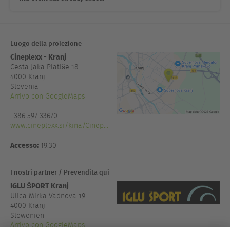
Luogo della proiezione
Cineplexx - Kranj
Cesta Jaka Platiše 18
4000
Kranj
Slovenia
Arrivo con GoogleMaps
+386 597 33670
www.cineplexx.si/kina/Cinep...
Accesso:
19:30
I nostri partner / Prevendita qui
IGLU ŠPORT Kranj
Ulica Mirka Vadnova 19
4000 Kranj
Slowenien
Arrivo con GoogleMaps