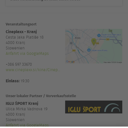
Veranstaltungsort
Cineplexx - Kranj
Cesta Jaka Platiše 18
4000
Kranj
Slowenien
Anfahrt via GoogleMaps
+386 597 33670
www.cineplexx.si/kina/Cinep...
Einlass:
19:30
Unser lokaler Partner / Vorverkaufsstelle
IGLU ŠPORT Kranj
Ulica Mirka Vadnova 19
4000 Kranj
Slowenien
Anfahrt via GoogleMaps