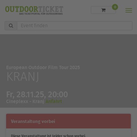
0
Men
Event
finden
European Outdoor Film Tour 2025
KRANJ
Fr, 28.11.25, 20:00
Cineplexx - Kranj
Anfahrt
Veranstaltung vorbei
Diese Veranstaltung ist leider schon vorbei.