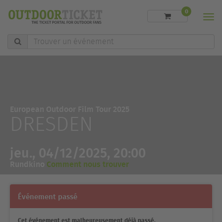
0
Men
Trouver
un
événement
European Outdoor Film Tour 2025
DRESDEN
jeu., 04/12/2025, 20:00
Rundkino
Comment nous trouver
Événement passé
Cet événement est malheureusement déjà passé.