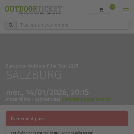
0
Men
Trouver
un
événement
European Outdoor Film Tour 2025
SALZBURG
mer., 14/01/2026, 20:15
Mozartkino - Großer Saal
Comment nous trouver
Événement passé
Cet événement est malheureusement déjà passé.