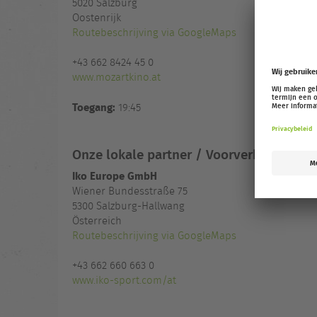
5020
Salzburg
Oostenrijk
Routebeschrijving via GoogleMaps
+43 662 8424 45 0
www.mozartkino.at
Toegang:
19:45
Onze lokale partner / Voorverkoopadres
Iko Europe GmbH
Wiener Bundesstraße 75
5300 Salzburg-Hallwang
Österreich
Routebeschrijving via GoogleMaps
+43 662 660 663 0
www.iko-sport.com/at