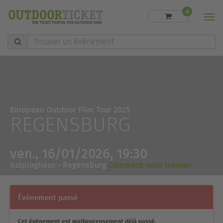
0
Men
Trouver
un
événement
European Outdoor Film Tour 2025
REGENSBURG
ven., 16/01/2026, 19:30
Kolpinghaus - Regensburg
Comment nous trouver
Événement passé
Cet événement est malheureusement déjà passé.