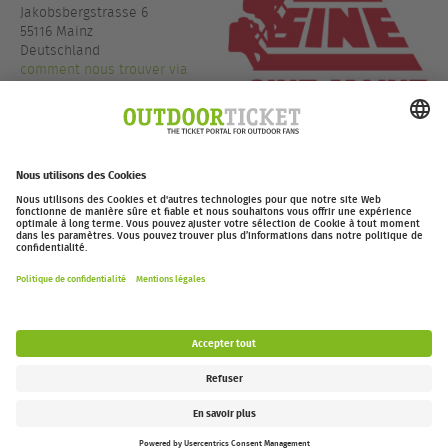
Jakobsbergstrasse 6
55116 Mainz
Deutschland
comment nous trouver via
GoogleMaps
+49 6131 226681
www.sine-mainz.de
outdoor-ticket.net
– Un projet de
Moving Adventures Medien
Se rétracter
FAQ
Jobs
Contact
Déclaration d’accessibilité
Legal Information / Privacy Policy
Paramètres des cookies
Follow us: