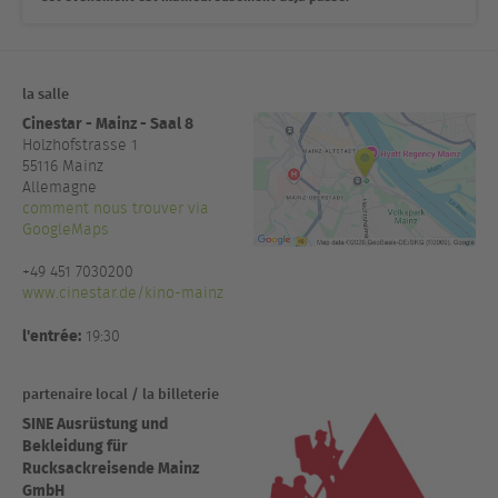
la salle
Cinestar - Mainz - Saal 8
Holzhofstrasse 1
55116
Mainz
Allemagne
comment nous trouver via
GoogleMaps
+49 451 7030200
www.cinestar.de/kino-mainz
l'entrée:
19:30
partenaire local / la billeterie
SINE Ausrüstung und
Bekleidung für
Rucksackreisende Mainz
GmbH