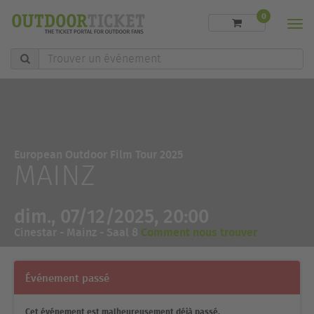
0
Men
Trouver
un
événement
European Outdoor Film Tour 2025
MAINZ
dim., 07/12/2025, 20:00
Cinestar - Mainz - Saal 8
Comment nous trouver
Événement passé
Cet événement est malheureusement déjà passé.