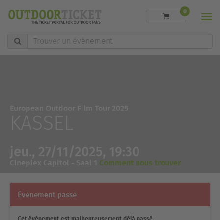
0
Men
Trouver
un
événement
European Outdoor Film Tour 2025
KASSEL
jeu., 27/11/2025, 19:30
Cineplex Capitol - Saal 1
Comment nous trouver
Événement passé
Cet événement est malheureusement déjà passé.