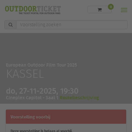
0
Men
Voorstelling
zoeken
European Outdoor Film Tour 2025
KASSEL
do, 27-11-2025, 19:30
Cineplex Capitol - Saal 1
Routebeschrijving
Voorstelling voorbij
Deze voorstelling is helaas al voorbij.