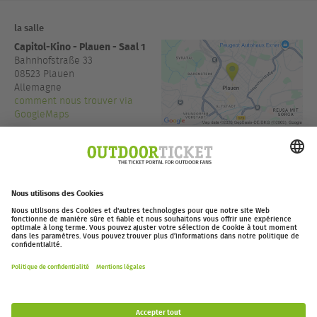
la salle
Capitol-Kino - Plauen - Saal 1
Bahnhofstraße 33
08523
Plauen
Allemagne
comment nous trouver via
GoogleMaps
+49 3741 1469050
www.capitol-plauen.de
l'entrée:
19:30
outdoor-ticket.net
Ticketing powered by
.
Se rétracter