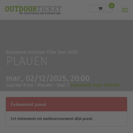
0
Men
European Outdoor Film Tour 2025
PLAUEN
mar., 02/12/2025, 20:00
Capitol-Kino - Plauen - Saal 1
Comment nous trouver
Événement passé
Cet événement est malheureusement déjà passé.