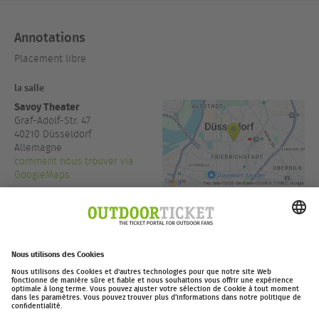
Annotations
Placement libre
la salle
Savoy Theater
Graf-Adolf-Str. 47
40210
Düsseldorf
Allemagne
comment nous trouver via
GoogleMaps
+49 211 830 89 00
www.savoy-theater.de
l'entrée:
14:30