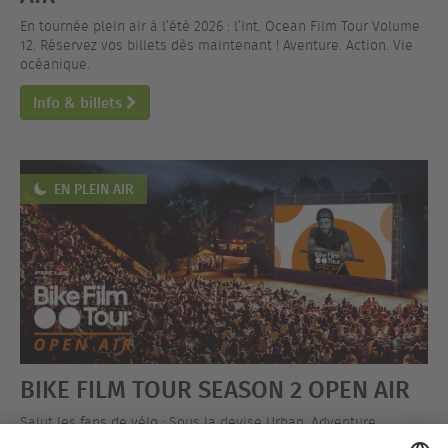
En tournée plein air à l’été 2026 : l’Int. Ocean Film Tour Volume
12. Réservez vos billets dès maintenant ! Aventure. Action. Vie
océanique.
Info & billets
EN PLEIN AIR
BIKE FILM TOUR SEASON 2 OPEN AIR
Salut les fans de vélo : Sous la devise Urban, Adventure,
Performance, la BIKE FILM TOUR part en tournée plein air !