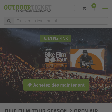
0
Men
Trouver
un
événement
EN PLEIN AIR
Achetez dès maintenant
BIKE FILM TOUR SEASON 2 OPEN AIR