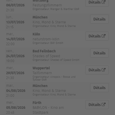
Würzburg
lun.,
Détails
06/07/2026
Festungsflimmern
Organisateur: Manger & Werther GbR
21:30
München
lun.,
Détails
13/07/2026
Kino, Mond & Sterne
Organisateur: Kino, Mond & Sterne
21:15
Köln
mar.,
Détails
14/07/2026
naturstrom-köln
Organisateur: BAY GmbH
22:00
Bad Feilnbach
ven.,
Détails
24/07/2026
Shades of Speed
Organisateur: Shades of Speed GmbH
19:00
Wuppertal
mer.,
Détails
29/07/2026
Talflimmern
Organisateur: cinopsis - Rossa und
21:30
Tykwer GbR
München
mar.,
Détails
04/08/2026
Kino, Mond & Sterne
Organisateur: Kino, Mond & Sterne
21:00
Fürth
mer.,
Détails
05/08/2026
BABYLON - Kino am
20:45
Stadtpark