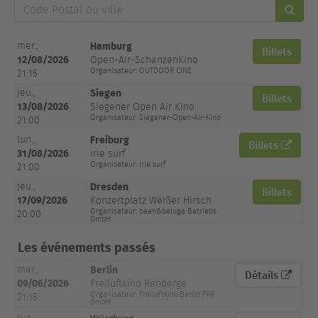
Code
Postal
ou
Date
ville
Hamburg
mer.,
la
Billets
et
Lieu
Billets
12/08/2026
Open-Air-SchanzenKino
salle
heure
Organisateur: OUTDOOR CINE
21:15
Siegen
jeu.,
Billets
13/08/2026
Siegener Open Air Kino
Organisateur: Siegener-Open-Air-Kino
21:00
Freiburg
lun.,
Billets
31/08/2026
irie surf
Organisateur: irie surf
21:00
Dresden
jeu.,
Billets
17/09/2026
Konzertplatz Weißer Hirsch
Organisateur: bean&beluga Betriebs
20:00
GmbH
Les événements passés
Berlin
mar.,
Détails
09/06/2026
Freiluftkino Rehberge
Organisateur: Freiluftkino.Berlin FKR
21:15
GmbH