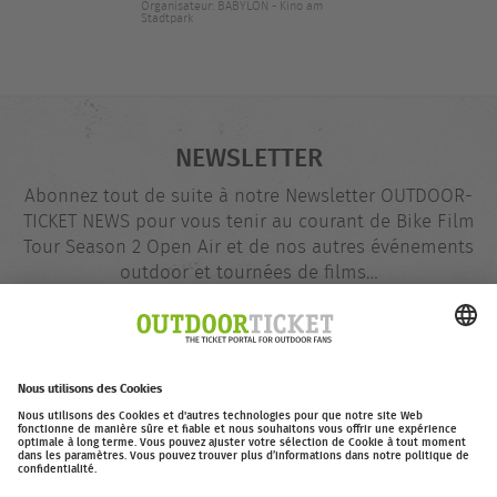
Organisateur: BABYLON - Kino am
Stadtpark
NEWSLETTER
Abonnez tout de suite à notre Newsletter OUTDOOR-
TICKET NEWS pour vous tenir au courant de Bike Film
Tour Season 2 Open Air et de nos autres événements
outdoor et tournées de films…
Adresse
@
e-
mail
S'inscrire dès maintenant
outdoor-ticket.net