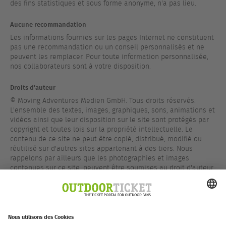
des fins statistiques et sous forme anonyme, n'a pas lieu.
Aucune recommandation
Les informations fournies sur les pages Internet ne constituent
pas une recommandation ou un conseil personnalisés et ne
peuvent les remplacer. Pour toute information personnalisée,
nos collaborateurs sont à votre disposition.
Droits d'auteur
© Moving Adventures Medien GmbH. Tous droits réservés.
L'ensemble des textes, images, graphiques, sons, animations et
vidéos ainsi que leur disposition sur le site sont protégés par
copyright et toutes lois sur la propriété intellectuelle. Le
contenu de ce site ne peut être copié, distribué, modifié ou
réutilisé sur d'autres sites appartenant à des tiers. Nous
rappelons par ailleurs que les photographies et images
contenues sur ce site, peuvent être soumises au droit d'auteur
appartenant à un tiers.
Marques Déposées
Sauf indication contraire, toutes les marques de ce site sont
protégées par le droit des marques.