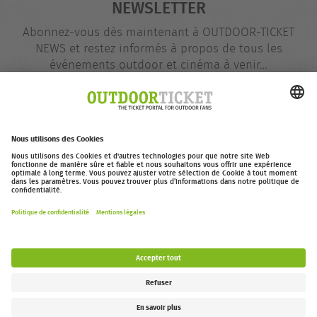
NEWSLETTER
Abonnez-vous dès maintenant à OUTDOOR-TICKET
NEWS et restez informés à propos de tous les
événements outdoor et cinéma à venir…
Adresse
@
e-
mail
S'inscrire dès maintenant
outdoor-ticket.net
– Un projet de
Moving Adventures Medien
Se rétracter
FAQ
Jobs
Contact
Déclaration d’accessibilité
Legal Information / Privacy Policy
Paramètres des cookies
Follow us: