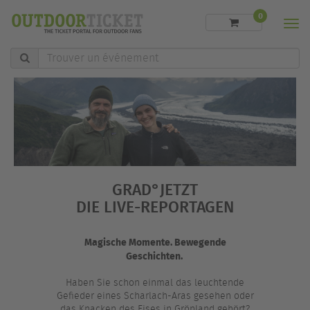
0
Men
Trouver
un
événement
GRAD°JETZT
DIE LIVE-REPORTAGEN
Magische Momente. Bewegende
Geschichten.
Haben Sie schon einmal das leuchtende
Gefieder eines Scharlach-Aras gesehen oder
das Knacken des Eises in Grönland gehört?