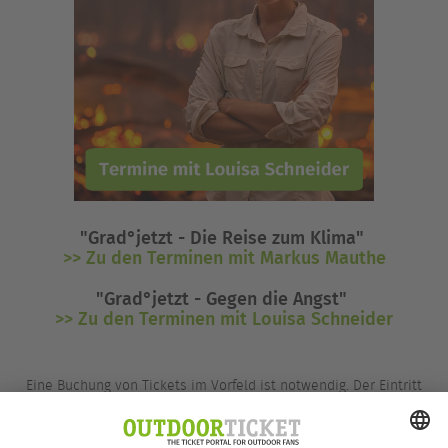
"Grad°jetzt - Die Reise zum Klima"
>> Zu den Terminen mit Markus Mauthe
"Grad°jetzt - Gegen die Angst"
>> Zu den Terminen mit Louisa Schneider
Eine Buchung von Tickets im Vorfeld ist notwendig. Der Eintritt
ist frei, es fallen aber 2,50€ als Servicegebühr für das
Ticketsystem an.