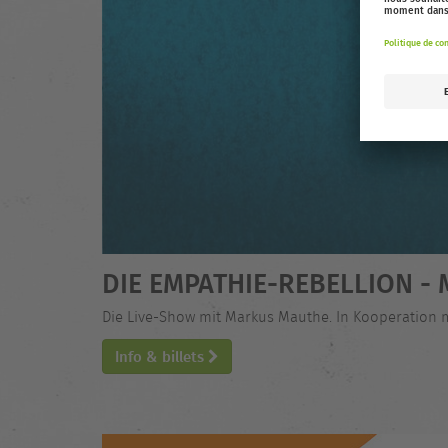
DIE EMPATHIE-REBELLION 
Die Live-Show mit Markus Mauthe. In Kooperation 
Info & billets