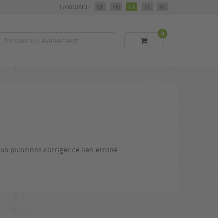
LANGUAGE:
DE
EN
FR
IT
NL
0
Trouver
un
événement
us puissions corriger ce lien erroné.