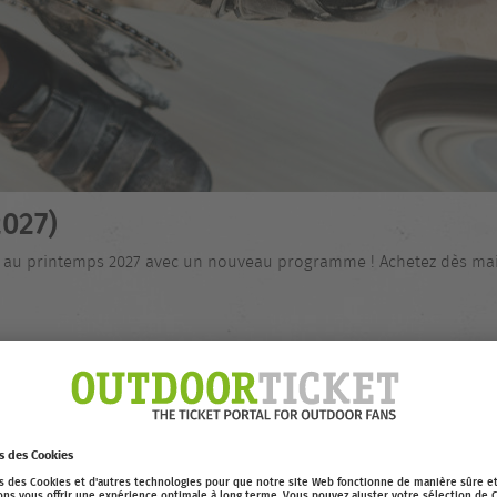
027)
nt au printemps 2027 avec un nouveau programme ! Achetez dès main