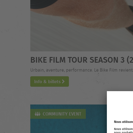
BIKE FILM TOUR SEASON 3 (2
Urbain, aventure, performance. Le Bike Film revie
Info & billets
COMMUNITY EVENT