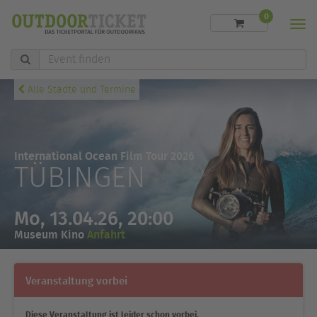
0
Men
Event
finden
Alle Städte und Termine
International Ocean Film Tour 2026
TÜBINGEN
Mo, 13.04.26, 20:00
Museum Kino
Anfahrt
Veranstaltung vorbei
Diese Veranstaltung ist leider schon vorbei.