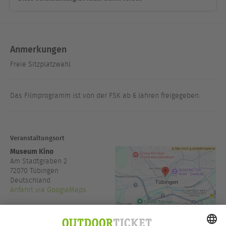
Anmerkungen
Freie Sitzplatzwahl
Das Filmprogramm ist von der FSK ab 6 Jahren freigegeben.
Veranstaltungsort
Museum Kino
Am Stadtgraben 2
72070
Tübingen
Deutschland
Anfahrt via GoogleMaps
+49 7071 9669966
museum.tuebinger-kinos.de