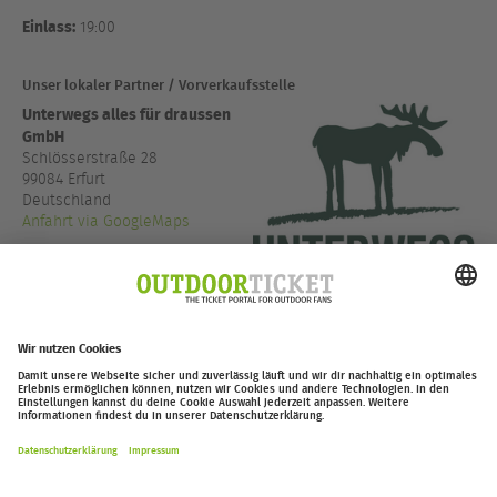
Einlass:
19:00
Unser lokaler Partner / Vorverkaufsstelle
Unterwegs alles für draussen
GmbH
Schlösserstraße 28
99084 Erfurt
Deutschland
Anfahrt via GoogleMaps
+49 361 6017780
www.unterwegs-erfurt.de
outdoor-ticket.net
– Ein Projekt von
Moving Adventures Medien
Widerruf erklären