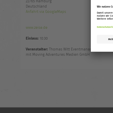
22765
Hamburg
Deutschland
Anfahrt via GoogleMaps
www.zeise.de
Einlass:
10:30
Veranstalter:
Thomas Witt Eventmanagement in Ko
mit Moving Adventures Medien GmbH