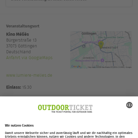
Veranstaltungsort
Kino Méliès
Bürgerstraße 13
37073
Göttingen
Deutschland
Anfahrt via GoogleMaps
www.lumiere-melies.de
Einlass:
15:30
Veranstalter:
Thomas Witt
Eventmanagement in Koop mit
Moving Adventures Medien
GmbH