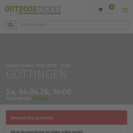
0
Men
Event
finden
Green Screen Tour 2025 - 2026
GÖTTINGEN
Sa, 04.04.26, 16:00
Kino Méliès
Anfahrt
Veranstaltung vorbei
Diese Veranstaltung ist leider schon vorbei.