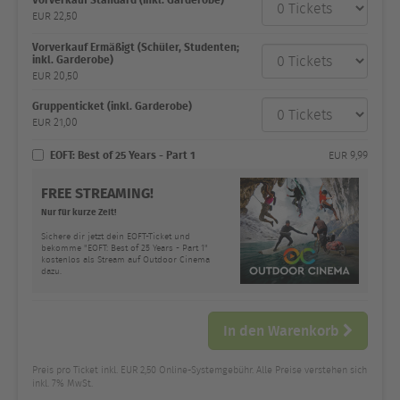
Anzahl
und Preis
EUR
22,50
Vorverkauf Ermäßigt (Schüler, Studenten;
inkl. Garderobe)
EUR
20,50
Gruppenticket (inkl. Garderobe)
EUR
21,00
EOFT: Best of 25 Years - Part 1
EUR
9,99
FREE STREAMING!
Nur für kurze Zeit!
Sichere dir jetzt dein EOFT-Ticket und
bekomme "EOFT: Best of 25 Years - Part 1"
kostenlos als Stream auf Outdoor Cinema
dazu.
In den Warenkorb
Preis pro Ticket inkl. EUR 2,50 Online-Systemgebühr. Alle Preise verstehen sich
inkl. 7% MwSt.