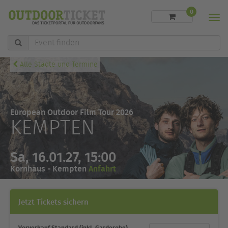
0
Men
Event
finden
Alle Städte und Termine
European Outdoor Film Tour 2026
KEMPTEN
Sa, 16.01.27, 15:00
Kornhaus - Kempten
Anfahrt
Jetzt Tickets sichern
Vorverkauf Standard (inkl. Garderobe)
Ticketkategorie