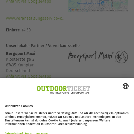
Anfahrt via GoogleMaps
www.veranstaltungsservice-k...
Einlass:
14:30
Unser lokaler Partner / Vorverkaufsstelle
Bergsport Maxi
Klostersteige 2
87435 Kempten
Deutschland
Anfahrt via GoogleMaps
+49 831 5209557
www.bergsport-maxi.de
outdoor-ticket.net
– Ein Projekt von
Moving Adventures Medien