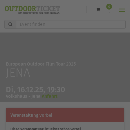
0
Men
Event
finden
European Outdoor Film Tour 2025
JENA
Di, 16.12.25, 19:30
Volkshaus - Jena
Anfahrt
Veranstaltung vorbei
Diese Veranstaltung ist leider schon vorbei.