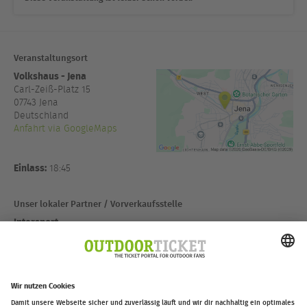
Veranstaltungsort
Volkshaus - Jena
Carl-Zeiß-Platz 15
07743
Jena
Deutschland
Anfahrt via GoogleMaps
Einlass:
18:45
Unser lokaler Partner / Vorverkaufsstelle
Intersport
Goethestraße 3
07743 Jena
Deutschland
Anfahrt via GoogleMaps
outdoor-ticket.net
– Ein Projekt
+4936416288520