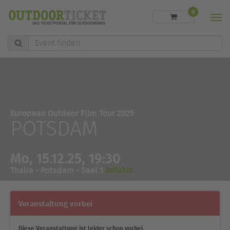
0
Men
Event
finden
European Outdoor Film Tour 2025
POTSDAM
Mo, 15.12.25, 19:30
Thalia - Potsdam - Saal 1
Anfahrt
Veranstaltung vorbei
Diese Veranstaltung ist leider schon vorbei.