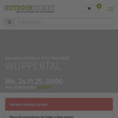
0
Men
Event
finden
European Outdoor Film Tour 2025
WUPPERTAL
Mo, 24.11.25, 20:00
Rex Filmtheater
Anfahrt
Veranstaltung vorbei
Diese Veranstaltung ist leider schon vorbei.