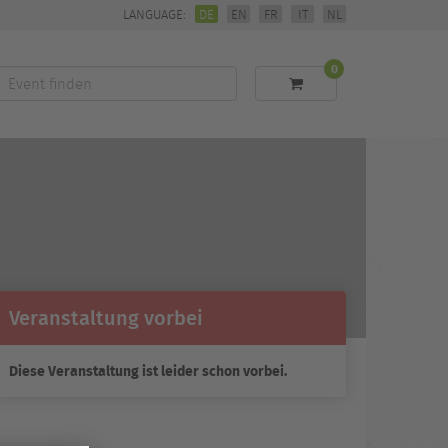
LANGUAGE:
DE
EN
FR
IT
NL
0
Event
finden
Veranstaltung vorbei
Diese Veranstaltung ist leider schon vorbei.