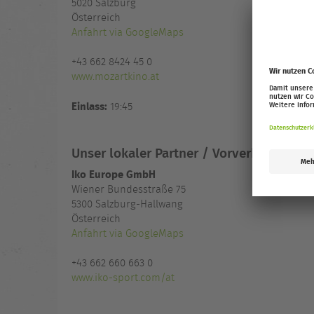
5020
Salzburg
Österreich
Anfahrt via GoogleMaps
+43 662 8424 45 0
www.mozartkino.at
Einlass:
19:45
Unser lokaler Partner / Vorverkaufsstell
Iko Europe GmbH
Wiener Bundesstraße 75
5300 Salzburg-Hallwang
Österreich
Anfahrt via GoogleMaps
+43 662 660 663 0
www.iko-sport.com/at