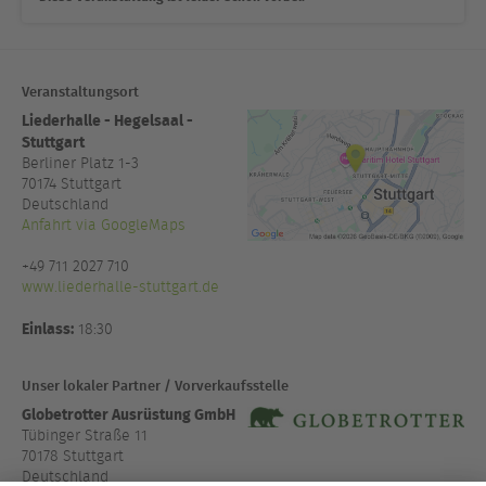
Veranstaltungsort
Liederhalle - Hegelsaal -
Stuttgart
Berliner Platz 1-3
70174
Stuttgart
Deutschland
Anfahrt via GoogleMaps
+49 711 2027 710
www.liederhalle-stuttgart.de
Einlass:
18:30
Unser lokaler Partner / Vorverkaufsstelle
Globetrotter Ausrüstung GmbH
Tübinger Straße 11
70178 Stuttgart
Deutschland