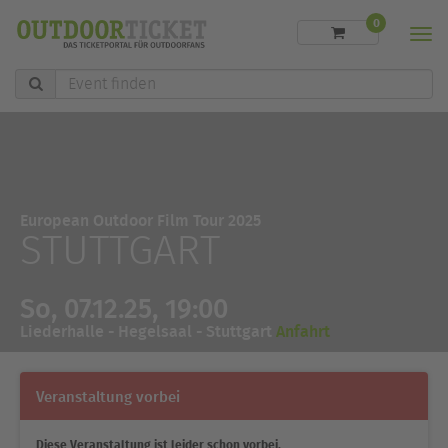
0
Men
Event
finden
European Outdoor Film Tour 2025
STUTTGART
So, 07.12.25, 19:00
Liederhalle - Hegelsaal - Stuttgart
Anfahrt
Veranstaltung vorbei
Diese Veranstaltung ist leider schon vorbei.