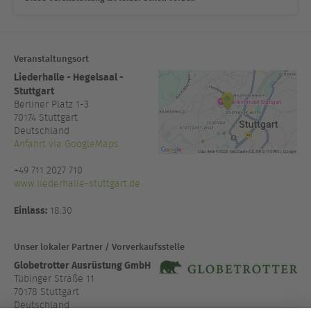
Veranstaltungsort
Liederhalle - Hegelsaal -
Stuttgart
Berliner Platz 1-3
70174
Stuttgart
Deutschland
Anfahrt via GoogleMaps
+49 711 2027 710
www.liederhalle-stuttgart.de
Einlass:
18:30
Unser lokaler Partner / Vorverkaufsstelle
Globetrotter Ausrüstung GmbH
Tübinger Straße 11
70178 Stuttgart
Deutschland