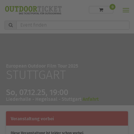
0
Men
Event
finden
European Outdoor Film Tour 2025
STUTTGART
So, 07.12.25, 19:00
Liederhalle - Hegelsaal - Stuttgart
Anfahrt
Veranstaltung vorbei
Diese Veranstaltung ist leider schon vorbei.