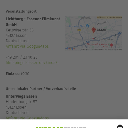
Veranstaltungsort
Lichtburg - Essener Filmkunst
GmbH
Kettwigerstr. 36
45127
Essen
Deutschland
Anfahrt via GoogleMaps
+49 201 / 23 10 23
filmspiegel-essen.de/kinos/...
Einlass:
19:30
Unser lokaler Partner / Vorverkaufsstelle
Unterwegs Essen
Hindenburgstr. 57
45127 Essen
Deutschland
Anfahrt via GoogleMaps