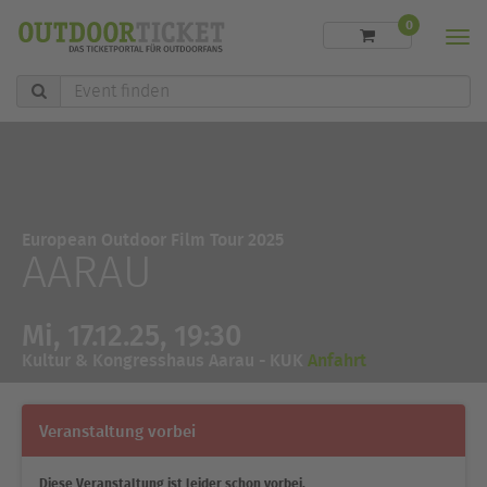
0
Men
Event
finden
European Outdoor Film Tour 2025
AARAU
Mi, 17.12.25, 19:30
Kultur & Kongresshaus Aarau - KUK
Anfahrt
Veranstaltung vorbei
Diese Veranstaltung ist leider schon vorbei.