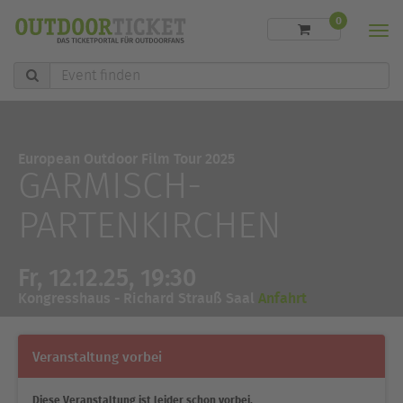
0
Men
Event
finden
European Outdoor Film Tour 2025
GARMISCH-
PARTENKIRCHEN
Fr, 12.12.25, 19:30
Kongresshaus - Richard Strauß Saal
Anfahrt
Veranstaltung vorbei
Diese Veranstaltung ist leider schon vorbei.