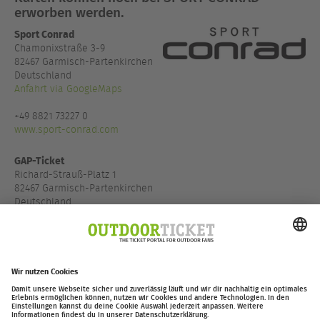
erworben werden.
Sport Conrad
Chamonixstraße 3-9
82467 Garmisch-Partenkirchen
Deutschland
Anfahrt via GoogleMaps
+49 8821 73227 0
www.sport-conrad.com
GAP-Ticket
Richard-Strauß-Platz 1
82467 Garmisch-Partenkirchen
Deutschland
Anfahrt via GoogleMaps
www.gap-ticket.de