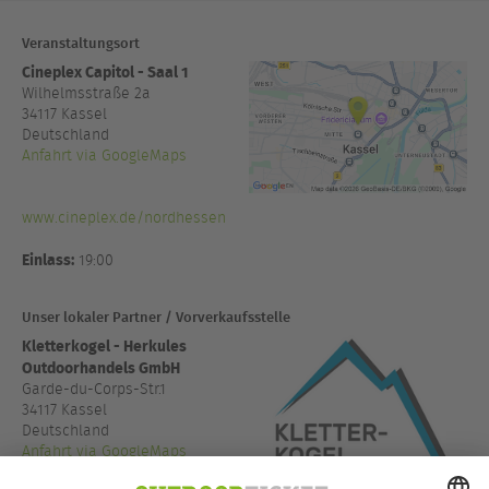
Veranstaltungsort
Cineplex Capitol - Saal 1
Wilhelmsstraße 2a
34117
Kassel
Deutschland
Anfahrt via GoogleMaps
www.cineplex.de/nordhessen
Einlass:
19:00
Unser lokaler Partner / Vorverkaufsstelle
Kletterkogel - Herkules
Outdoorhandels GmbH
Garde-du-Corps-Str.1
34117 Kassel
Deutschland
Anfahrt via GoogleMaps