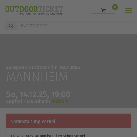
0
Men
Event
finden
European Outdoor Film Tour 2025
MANNHEIM
So, 14.12.25, 19:00
Capitol - Mannheim
Anfahrt
Veranstaltung vorbei
Diese Veranstaltung ist leider schon vorbei.