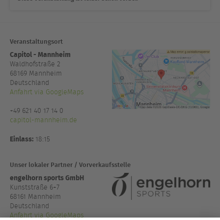
Veranstaltungsort
Capitol - Mannheim
Waldhofstraße 2
68169
Mannheim
Deutschland
Anfahrt via GoogleMaps
+49 621 40 17 14 0
capitol-mannheim.de
Einlass:
18:15
Unser lokaler Partner / Vorverkaufsstelle
engelhorn sports GmbH
Kunststraße 6+7
68161 Mannheim
Deutschland
Anfahrt via GoogleMaps