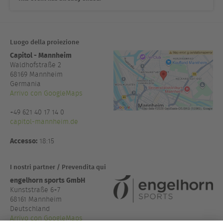
Luogo della proiezione
Capitol - Mannheim
Waldhofstraße 2
68169
Mannheim
Germania
Arrivo con GoogleMaps
+49 621 40 17 14 0
capitol-mannheim.de
Accesso:
18:15
I nostri partner / Prevendita qui
engelhorn sports GmbH
Kunststraße 6+7
68161 Mannheim
Deutschland
Arrivo con GoogleMaps