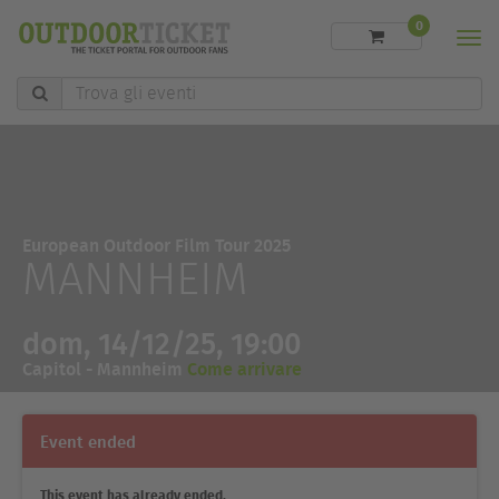
0
Men
Trova
gli
eventi
European Outdoor Film Tour 2025
MANNHEIM
dom, 14/12/25, 19:00
Capitol - Mannheim
Come arrivare
Event ended
This event has already ended.