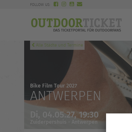
FOLLOW US:
Alle Städte und Termine
Bike Film Tour 2027
ANTWERPEN
Di, 04.05.27, 19:30
Zuiderpershuis - Antwerpen