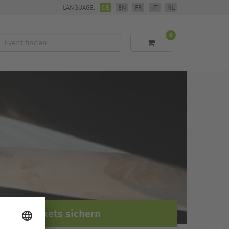
LANGUAGE:
DE
EN
FR
IT
NL
0
Event
finden
Jetzt Tickets sichern