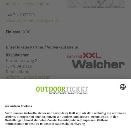
Anfahrt via GoogleMaps
+49 711 2027 710
www.liederhalle-stuttgart.de
Einlass:
19:00
Unser lokaler Partner / Vorverkaufsstelle
XXL Walcher
Herrenlandweg 2
73779 Deizisau
Deutschland
Anfahrt via GoogleMaps
+49 7153 830 00
www.fahrrad-xxl.de
outdoor-ticket.net