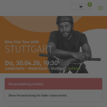
0
Men
Bike Film Tour 2026
STUTTGART
Do, 30.04.26, 19:30
Liederhalle - Mozartsaal - Stuttgart
Anfahrt
Veranstaltung vorbei
Diese Veranstaltung ist leider schon vorbei.