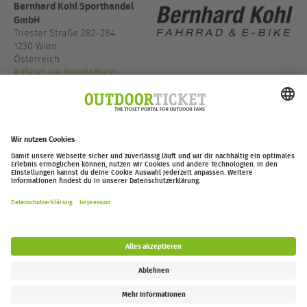
Bernhard Kohl Sporthandel
GmbH
Triester Straße 282-284
1230 Wien
Österreich
Anfahrt via GoogleMaps
+43 1 890 1976
bernhardkohl.at
outdoor-ticket.net
– Ein Projekt von
Moving Adventures Medien
Widerruf erklären
FAQ
Jobs
Kontakt
Barrierefreiheitserklärung
Impressum / Datenschutz
Cookie-Einstellungen
Follow us: