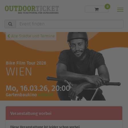
0
Men
Event
finden
Alle Städte und Termine
Bike Film Tour 2026
WIEN
Mo, 16.03.26, 20:00
Gartenbaukino
Anfahrt
Veranstaltung vorbei
Diese Veranstaltung ist leider schon vorbei.